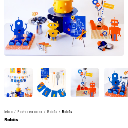
Início
/
Festas na caixa
/
Robôs
/
Robôs
Robôs