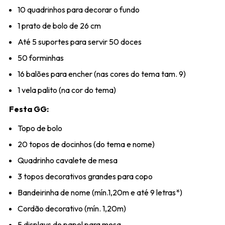
10 quadrinhos para decorar o fundo
1 prato de bolo de 26 cm
Até 5 suportes para servir 50 doces
50 forminhas
16 balões para encher (nas cores do tema tam. 9)
1 vela palito (na cor do tema)
Festa GG:
Topo de bolo
20 topos de docinhos (do tema e nome)
Quadrinho cavalete de mesa
3 topos decorativos grandes para copo
Bandeirinha de nome (mín.1,20m e até 9 letras*)
Cordão decorativo (mín. 1,20m)
5 displays de papel para mesa