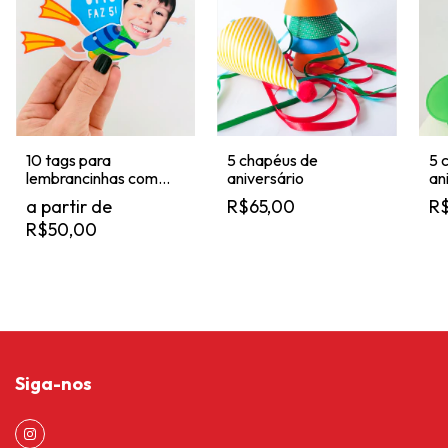
10 tags para
5 chapéus de
5 
lembrancinhas com
aniversário
an
foto do aniversariante
ro
R$65,00
R
R$50,00
Siga-nos