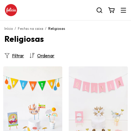
Início
/
Festas na caixa
/
Religiosas
Religiosas
Filtrar
Ordenar