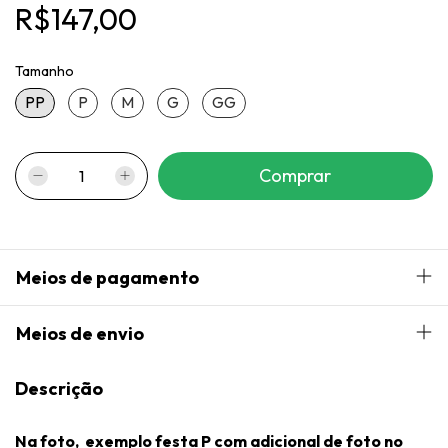
R$147,00
Tamanho
PP
P
M
G
GG
Meios de pagamento
Meios de envio
Descrição
Na foto, exemplo festa P com adicional de
foto no