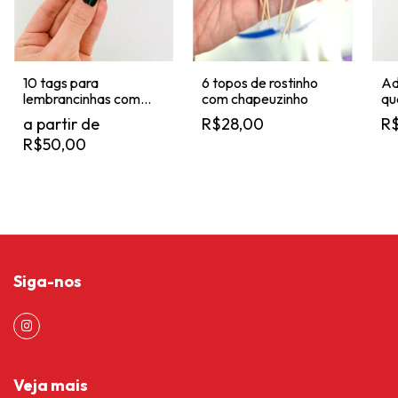
10 tags para
6 topos de rostinho
Ad
lembrancinhas com
com chapeuzinho
qu
foto do aniversariante
R$28,00
R$
R$50,00
Siga-nos
Veja mais