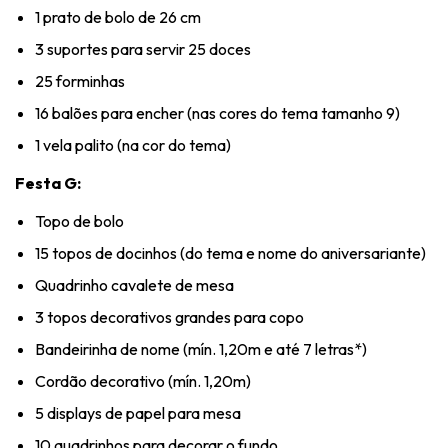
1 prato de bolo de 26 cm
3 suportes para servir 25 doces
25 forminhas
16 balões para encher (nas cores do tema tamanho 9)
1 vela palito (na cor do tema)
Festa G:
Topo de bolo
15 topos de docinhos (do tema e nome do aniversariante)
Quadrinho cavalete de mesa
3 topos decorativos grandes para copo
Bandeirinha de nome (mín. 1,20m e até 7 letras*)
Cordão decorativo (mín. 1,20m)
5 displays de papel para mesa
10 quadrinhos para decorar o fundo