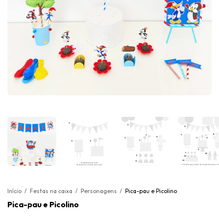
Início
/
Festas na caixa
/
Personagens
/
Pica-pau e Picolino
Pica-pau e Picolino