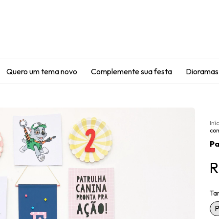
Quero um tema novo
Complemente sua festa
Dioramas
Iní
co
Pa
R
Ta