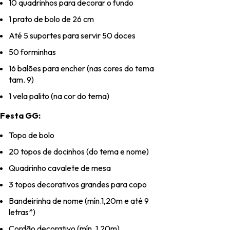
10 quadrinhos para decorar o fundo
1 prato de bolo de 26 cm
Até 5 suportes para servir 50 doces
50 forminhas
16 balões para encher (nas cores do tema
tam. 9)
1 vela palito (na cor do tema)
Festa GG:
Topo de bolo
20 topos de docinhos (do tema e nome)
Quadrinho cavalete de mesa
3 topos decorativos grandes para copo
Bandeirinha de nome (mín.1,20m e até 9
letras*)
Cordão decorativo (mín. 1,20m)