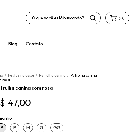
(
0
)
Blog
Contato
cio
/
Festas na caixa
/
Patrulha canina
/
Patrulha canina
m rosa
trulha canina com rosa
$147,00
manho
PP
P
M
G
GG