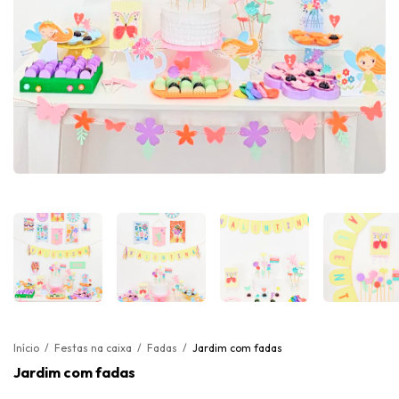
Início
/
Festas na caixa
/
Fadas
/
Jardim com fadas
Jardim com fadas