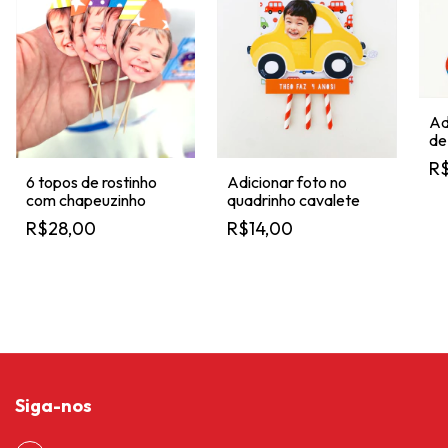
Ad
de
R$
6 topos de rostinho
Adicionar foto no
com chapeuzinho
quadrinho cavalete
R$28,00
R$14,00
Siga-nos