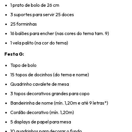
1 prato de bolo de 26 cm
3 suportes para servir 25 doces
25 forminhas
16 balões para encher (nas cores do tema tam. 9)
1 vela palito (na cor do tema)
Festa G:
Topo de bolo
15 topos de docinhos (do tema e nome)
Quadrinho cavalete de mesa
3 topos decorativos grandes para copo
Bandeirinha de nome (mín. 1,20m e até 9 letras*)
Cordão decorativo (mín. 1,20m)
5 displays de papel para mesa
10 quadrinhos para decorar o fundo