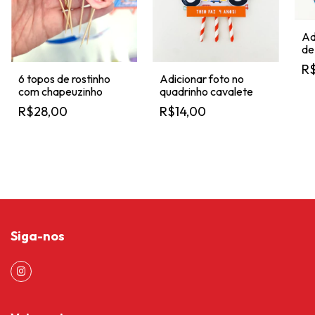
Ad
de
R$
6 topos de rostinho
Adicionar foto no
com chapeuzinho
quadrinho cavalete
R$28,00
R$14,00
Siga-nos