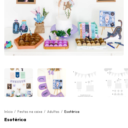
Início
/
Festas na caixa
/
Adultas
/
Esotérica
Esotérica