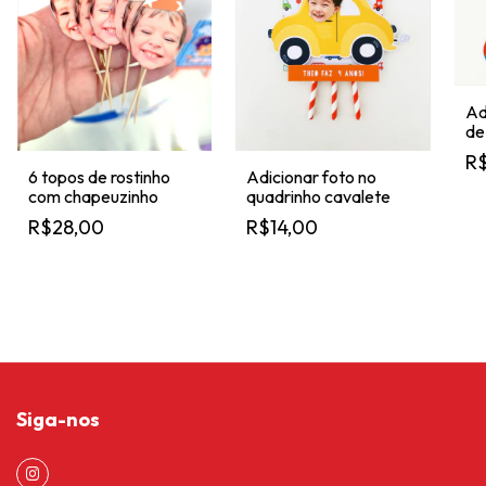
Ad
de
R$
6 topos de rostinho
Adicionar foto no
com chapeuzinho
quadrinho cavalete
R$28,00
R$14,00
Siga-nos